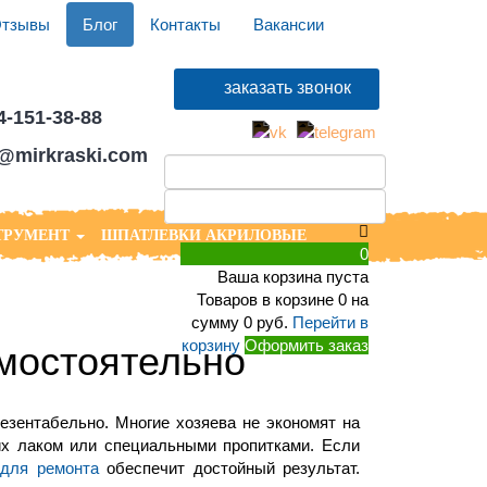
тзывы
Блог
Контакты
Вакансии
4-151-38-88
r@mirkraski.com
ТРУМЕНТ
ШПАТЛЕВКИ АКРИЛОВЫЕ
0
Ваша корзина пуста
Товаров в корзине
0
на
сумму
0 руб.
Перейти в
корзину
Оформить заказ
амостоятельно
резентабельно. Многие хозяева не экономят на
их лаком или специальными пропитками. Если
 для ремонта
обеспечит достойный результат.