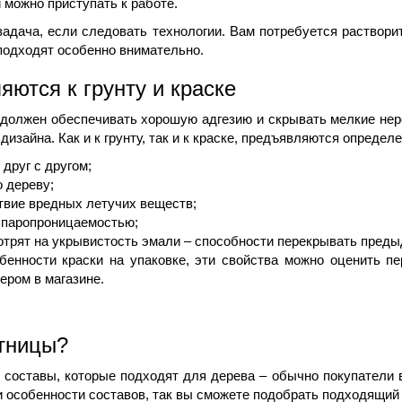
 можно приступать к работе.
адача, если следовать технологии. Вам потребуется раствори
а подходят особенно внимательно.
яются к грунту и краске
н должен обеспечивать хорошую адгезию и скрывать мелкие не
изайна. Как и к грунту, так и к краске, предъявляются определ
друг с другом;
о дереву;
твие вредных летучих веществ;
 паропроницаемостью;
отрят на укрывистость эмали – способности перекрывать преды
енности краски на упаковке, эти свойства можно оценить пе
ером в магазине.
стницы?
составы, которые подходят для дерева – обычно покупатели в
 особенности составов, так вы сможете подобрать подходящий 