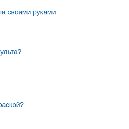
ла своими руками
пульта?
раской?