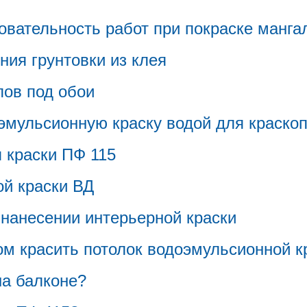
вательность работ при покраске манга
ния грунтовки из клея
пов под обои
эмульсионную краску водой для краско
 краски ПФ 115
й краски ВД
нанесении интерьерной краски
м красить потолок водоэмульсионной к
на балконе?