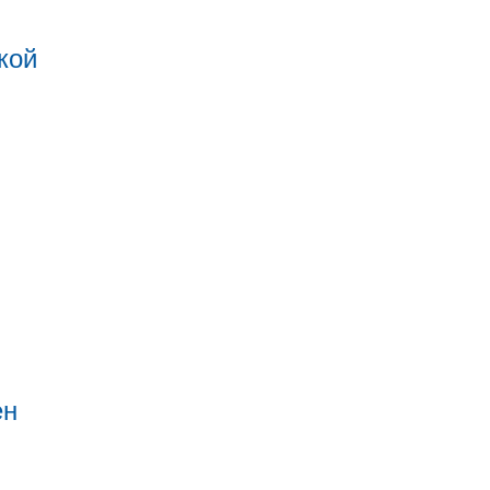
кой
ен