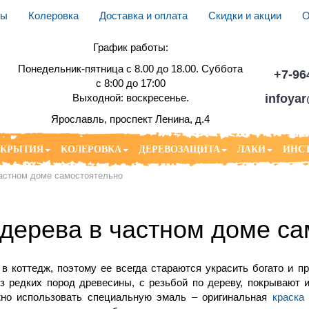
ды
Колеровка
Доставка и оплата
Скидки и акции
О
График работы:
Понедельник-пятница с 8.00 до 18.00. Суббота
+7-96
с 8:00 до 17:00
infoya
Выходной: воскресенье.
Ярославль, проспект Ленина, д.4
ОКРЫТИЯ
КОЛЕРОВКА
ДЕРЕВОЗАЩИТА
ЛАКИ
ИНС
частном доме самостоятельно
 дерева в частном доме с
в коттедж, поэтому ее всегда стараются украсить богато и п
з редких пород древесины, с резьбой по дереву, покрывают 
жно использовать специальную эмаль – оригинальная
краска