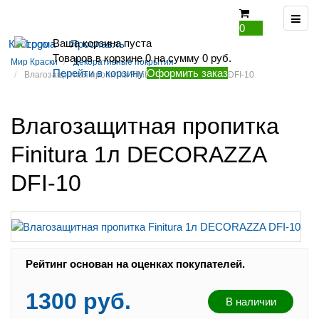
0
Ваша корзина пуста
Кострома
Ярославль
Товаров в корзине
0
на сумму
0 руб.
Мир Краски
Декоративные покрытия
Перейти в корзину
Оформить заказ
Влагозащитная пропитка Finitura 1л DECORAZZA DFI-10
Влагозащитная пропитка
Finitura 1л DECORAZZA
DFI-10
Рейтинг:
Рейтинг основан на оценках покупателей.
1300 руб.
В наличии