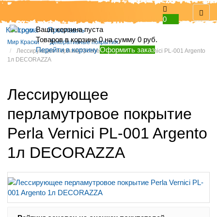
0
Ваша корзина пуста
Кострома
Ярославль
Товаров в корзине
0
на сумму
0 руб.
Мир Краски
Декоративные покрытия
Перейти в корзину
Оформить заказ
Лессирующее перламутровое покрытие Perla Vernici PL-001 Argento
1л DECORAZZA
Лессирующее
перламутровое покрытие
Perla Vernici PL-001 Argento
1л DECORAZZA
Рейтинг: