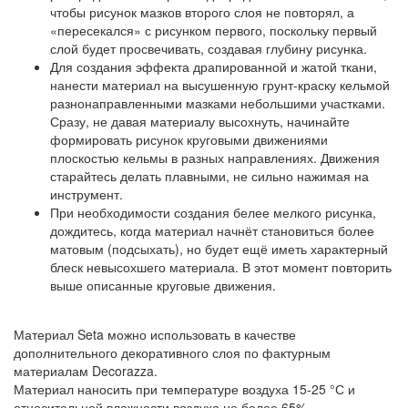
чтобы рисунок мазков второго слоя не повторял, а
«пересекался» с рисунком первого, поскольку первый
слой будет просвечивать, создавая глубину рисунка.
Для создания эффекта драпированной и жатой ткани,
нанести материал на высушенную грунт-краску кельмой
разнонаправленными мазками небольшими участками.
Сразу, не давая материалу высохнуть, начинайте
формировать рисунок круговыми движениями
плоскостью кельмы в разных направлениях. Движения
старайтесь делать плавными, не сильно нажимая на
инструмент.
При необходимости создания белее мелкого рисунка,
дождитесь, когда материал начнёт становиться более
матовым (подсыхать), но будет ещё иметь характерный
блеск невысохшего материала. В этот момент повторить
выше описанные круговые движения.
Материал Seta можно использовать в качестве
дополнительного декоративного слоя по фактурным
материалам Decorazza.
Материал наносить при температуре воздуха 15-25 °С и
относительной влажности воздуха не более 65%.