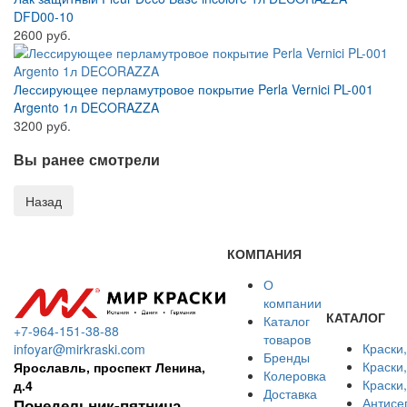
DFD00-10
2600 руб.
Лессирующее перламутровое покрытие Perla Vernici PL-001
Argento 1л DECORAZZA
3200 руб.
Вы ранее смотрели
КОМПАНИЯ
О
компании
КАТАЛОГ
Каталог
+7-964-151-38-88
товаров
Краски
infoyar@mirkraski.com
Бренды
Краски
Ярославль, проспект Ленина,
Колеровка
Краски
д.4
Доставка
Антисе
Понедельник-пятница