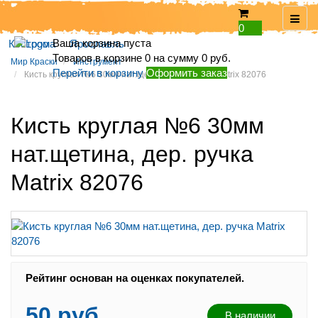
0
Ваша корзина пуста
Кострома
Ярославль
Товаров в корзине
0
на сумму
0 руб.
Мир Краски
Инструмент
Перейти в корзину
Оформить заказ
Кисть круглая №6 30мм нат.щетина, дер. ручка Matrix 82076
Кисть круглая №6 30мм
нат.щетина, дер. ручка
Matrix 82076
Рейтинг:
Рейтинг основан на оценках покупателей.
50 руб.
В наличии