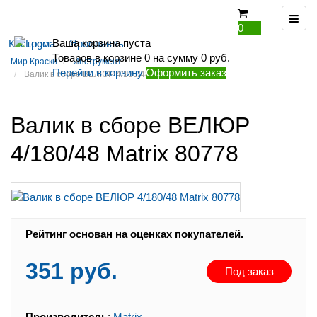
0
Ваша корзина пуста
Кострома
Ярославль
Товаров в корзине
0
на сумму
0 руб.
Мир Краски
Инструмент
Перейти в корзину
Оформить заказ
Валик в сборе ВЕЛЮР 4/180/48 Matrix 80778
Валик в сборе ВЕЛЮР
4/180/48 Matrix 80778
Рейтинг:
Рейтинг основан на оценках покупателей.
351 руб.
Под заказ
Производитель
:
Matrix