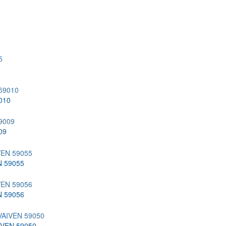
010
09
N 59055
N 59056
IVEN 59050