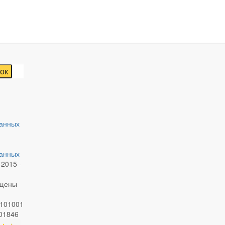
данных
данных
2015 -
ищены
0101001
01846