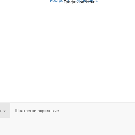
Кострома
Ярославль
График работы:
нт
Шпатлевки акриловые