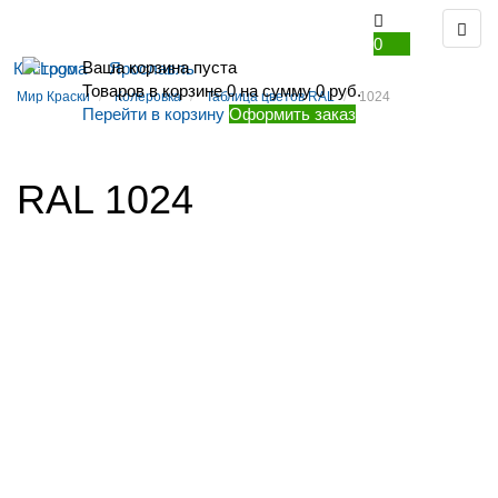
0
Ваша корзина пуста
Кострома
Ярославль
Товаров в корзине
0
на сумму
0 руб.
Мир Краски
Колеровка
Таблица цветов RAL
1024
Перейти в корзину
Оформить заказ
RAL 1024