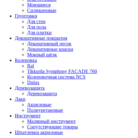
Моющиеся
Силиконовые
Грунтовки
Для стен
Для пола
Для плитки
Декоративные покрытия
Декоративный песок
Декоративные краски
Мокрый шёлк
Колеровка
Ral
Tikkurila Symphony FACADE 760
Колеровочная система NCS
Dulux
Деревозащита
Деревозащита
Лаки
Акриловые
Полиуретановые
Инструмент
Малярный инструмент
Сопутствующие товары
Шпатлевки акриловые