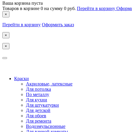
Ваша корзина пуста
Товаров в корзине
0
на сумму
0 руб.
Перейти в корзину
Оформи
×
Перейти в корзину
Оформить заказ
×
×
КОСТРОМА
Краски
Акриловые, латексные
Для потолка
По металлу
Для кухни
Для штукатурки
Для детской
Для обоев
Для ремонта
Водоэмульсионные
Для ванной комнаты