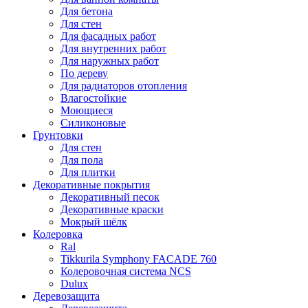
Для бетона
Для стен
Для фасадных работ
Для внутренних работ
Для наружных работ
По дереву
Для радиаторов отопления
Влагостойкие
Моющиеся
Силиконовые
Грунтовки
Для стен
Для пола
Для плитки
Декоративные покрытия
Декоративный песок
Декоративные краски
Мокрый шёлк
Колеровка
Ral
Tikkurila Symphony FACADE 760
Колеровочная система NCS
Dulux
Деревозащита