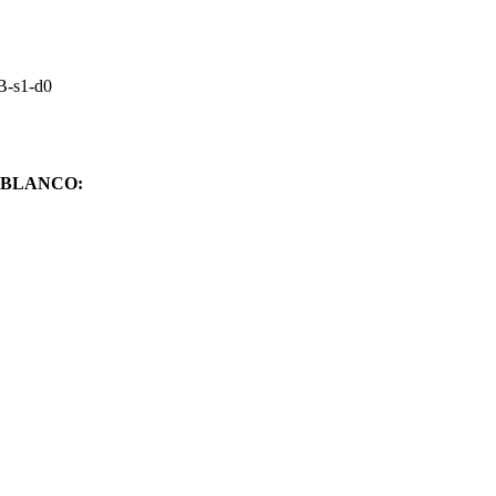
B-s1-d0
 BLANCO: