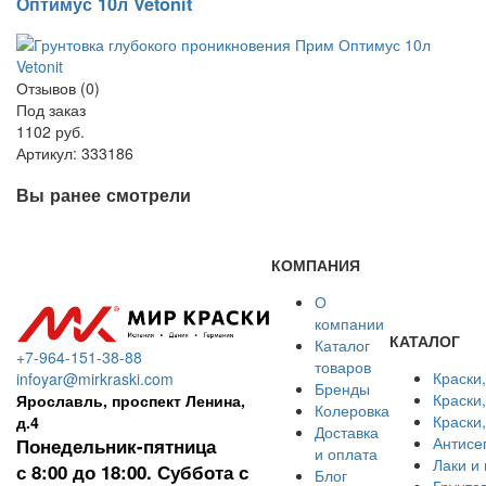
Оптимус 10л Vetonit
Отзывов (0)
Под заказ
1102 руб.
Артикул:
333186
Вы ранее смотрели
КОМПАНИЯ
О
компании
КАТАЛОГ
Каталог
+7-964-151-38-88
товаров
Краски
infoyar@mirkraski.com
Бренды
Краски
Ярославль, проспект Ленина,
Колеровка
Краски
д.4
Доставка
Антисе
Понедельник-пятница
и оплата
Лаки и
с 8:00 до 18:00. Суббота с
Блог