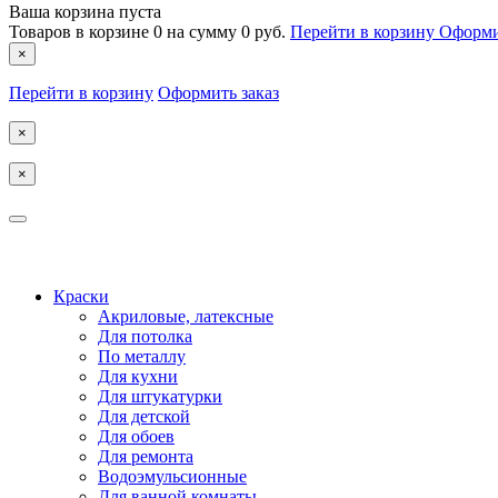
Ваша корзина пуста
Товаров в корзине
0
на сумму
0 руб.
Перейти в корзину
Оформи
×
Перейти в корзину
Оформить заказ
×
×
КОСТРОМА
Краски
Акриловые, латексные
Для потолка
По металлу
Для кухни
Для штукатурки
Для детской
Для обоев
Для ремонта
Водоэмульсионные
Для ванной комнаты