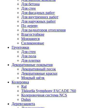
Для бетона
Для стен
Для фасадных работ
Для внутренних работ
Для наружных работ
По дереву
Для радиаторов отопления
Влагостойкие
Моющиеся
Силиконовые
Грунтовки
Для стен
Для пола
Для плитки
Декоративные покрытия
Декоративный песок
Декоративные краски
Мокрый шёлк
Колеровка
Ral
Tikkurila Symphony FACADE 760
Колеровочная система NCS
Dulux
Деревозащита