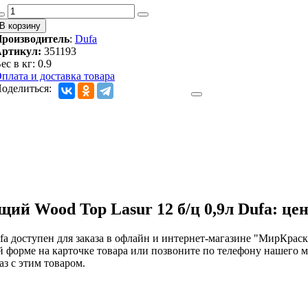
роизводитель
:
Dufa
ртикул:
351193
ес в кг
:
0.9
плата и доставка товара
оделиться:
й Wood Top Lasur 12 б/ц 0,9л Dufa: це
a доступен для заказа в офлайн и интернет-магазине "МирКраски
й форме на карточке товара или позвоните по телефону нашего 
аз с этим товаром.