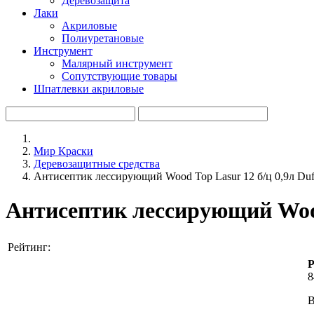
Деревозащита
Лаки
Акриловые
Полиуретановые
Инструмент
Малярный инструмент
Сопутствующие товары
Шпатлевки акриловые
Мир Краски
Деревозащитные средства
Антисептик лессирующий Wood Top Lasur 12 б/ц 0,9л Du
Антисептик лессирующий Wood 
Рейтинг:
Р
8
В