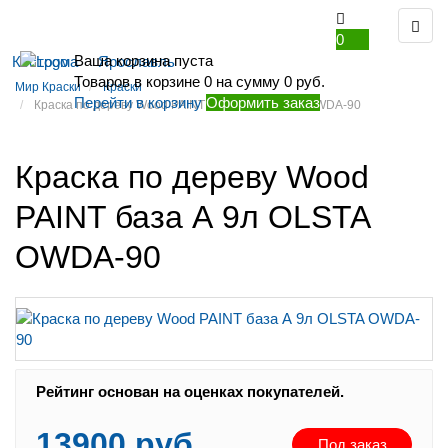
0
Ваша корзина пуста
Кострома
Ярославль
Товаров в корзине
0
на сумму
0 руб.
Мир Краски
Краски
Перейти в корзину
Оформить заказ
Краска по дереву Wood PAINT база А 9л OLSTA OWDA-90
Краска по дереву Wood
PAINT база А 9л OLSTA
OWDA-90
Рейтинг:
Рейтинг основан на оценках покупателей.
13900 руб.
Под заказ