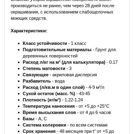
производиться не ранее, чем через 28 дней после
окрашивания, с использованием слабощелочных
моющих средств.
Характеристики:
Класс устойчивости
- 1 класс
Подготовительные материалы
- Грунт для
деревянных поверхностей
Расход л/кг на м² (для калькулятора)
- 0.17
Степень матовости
- 3
Связующее
- акриловая дисперсия
Разбавитель
- вода
Расход (л/кв.м в один слой)
- 4-9 м²/л
Сухой остаток (масс. %)
- 43-45
Плотность (кг/м³)
- 1.22-1.24
Температура нанесения
- от +5 до +25°С
Время высыхания слоя
- от 4 до 6 часов
Базы
- A, C
Система колеровки
- по всем системам
Срок хранения
- 48 месяцев при t° от +5 до