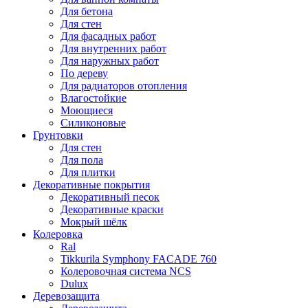
Для бетона
Для стен
Для фасадных работ
Для внутренних работ
Для наружных работ
По дереву
Для радиаторов отопления
Влагостойкие
Моющиеся
Силиконовые
Грунтовки
Для стен
Для пола
Для плитки
Декоративные покрытия
Декоративный песок
Декоративные краски
Мокрый шёлк
Колеровка
Ral
Tikkurila Symphony FACADE 760
Колеровочная система NCS
Dulux
Деревозащита