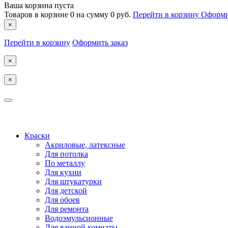
Ваша корзина пуста
Товаров в корзине
0
на сумму
0 руб.
Перейти в корзину
Оформи
×
Перейти в корзину
Оформить заказ
×
×
КОСТРОМА
Краски
Акриловые, латексные
Для потолка
По металлу
Для кухни
Для штукатурки
Для детской
Для обоев
Для ремонта
Водоэмульсионные
Для ванной комнаты