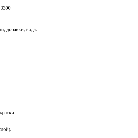
13300
и, добавки, вода.
 краски.
слой).