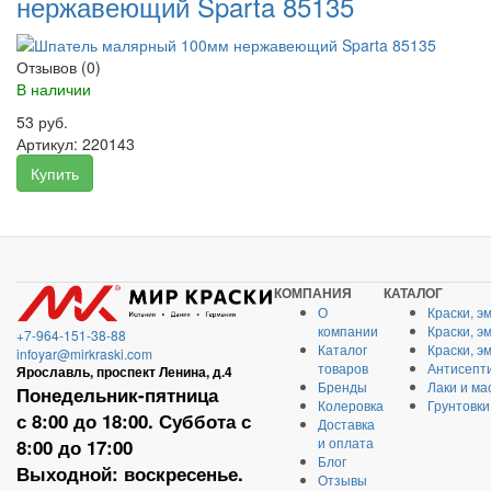
нержавеющий Sparta 85135
Отзывов (0)
В наличии
53 руб.
Артикул:
220143
Купить
КОМПАНИЯ
КАТАЛОГ
О
Краски, э
компании
Краски, э
+7-964-151-38-88
Каталог
Краски, э
infoyar@mirkraski.com
товаров
Антисепти
Ярославль, проспект Ленина, д.4
Бренды
Лаки и ма
Понедельник-пятница
Колеровка
Грунтовки
с 8:00 до 18:00. Суббота с
Доставка
и оплата
8:00 до 17:00
Блог
Выходной: воскресенье.
Отзывы