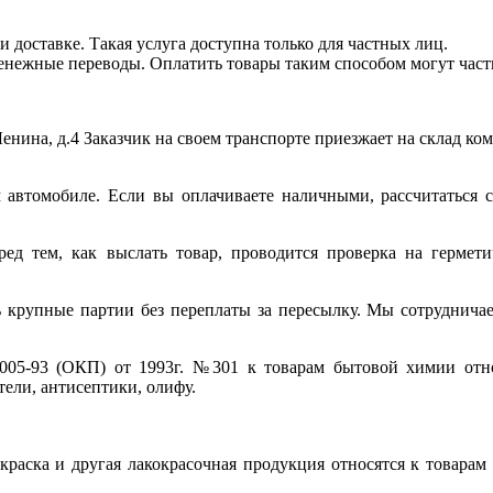
и доставке. Такая услуга доступна только для частных лиц.
енежные переводы. Оплатить товары таким способом могут част
Ленина, д.4 Заказчик на своем транспорте приезжает на склад ко
автомобиле. Если вы оплачиваете наличными, рассчитаться 
д тем, как выслать товар, проводится проверка на герметич
 крупные партии без переплаты за пересылку. Мы сотруднича
05-93 (ОКП) от 1993г. №301 к товарам бытовой химии относ
тели, антисептики, олифу.
раска и другая лакокрасочная продукция относятся к товарам