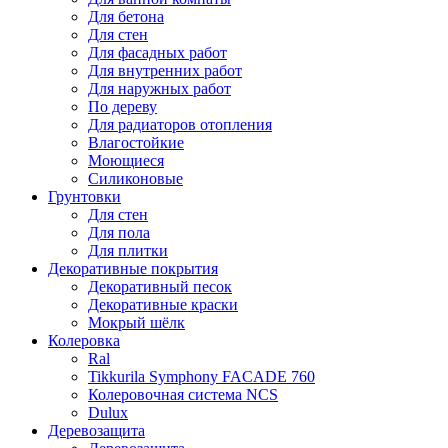
Для бетона
Для стен
Для фасадных работ
Для внутренних работ
Для наружных работ
По дереву
Для радиаторов отопления
Влагостойкие
Моющиеся
Силиконовые
Грунтовки
Для стен
Для пола
Для плитки
Декоративные покрытия
Декоративный песок
Декоративные краски
Мокрый шёлк
Колеровка
Ral
Tikkurila Symphony FACADE 760
Колеровочная система NCS
Dulux
Деревозащита