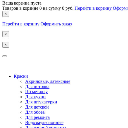
Ваша корзина пуста
Товаров в корзине
0
на сумму
0 руб.
Перейти в корзину
Оформи
×
Перейти в корзину
Оформить заказ
×
×
КОСТРОМА
Краски
Акриловые, латексные
Для потолка
По металлу
Для кухни
Для штукатурки
Для детской
Для обоев
Для ремонта
Водоэмульсионные
Для ванной комнаты