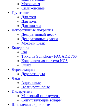
Моющиеся
Силиконовые
Грунтовки
Для стен
Для пола
Для плитки
Декоративные покрытия
Декоративный песок
Декоративные краски
Мокрый шёлк
Колеровка
Ral
Tikkurila Symphony FACADE 760
Колеровочная система NCS
Dulux
Деревозащита
Деревозащита
Лаки
Акриловые
Полиуретановые
Инструмент
Малярный инструмент
Сопутствующие товары
Шпатлевки акриловые