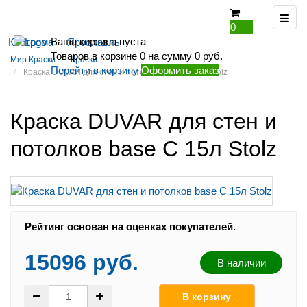
0
Ваша корзина пуста
Кострома
Ярославль
Товаров в корзине
0
на сумму
0 руб.
Мир Краски
Краски
Перейти в корзину
Оформить заказ
Краска DUVAR для стен и потолков base C 15л Stolz
Краска DUVAR для стен и
потолков base C 15л Stolz
Рейтинг:
Рейтинг основан на оценках покупателей.
15096 руб.
В наличии