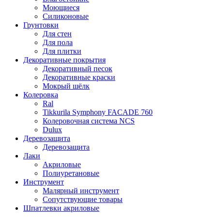
Моющиеся
Силиконовые
Грунтовки
Для стен
Для пола
Для плитки
Декоративные покрытия
Декоративный песок
Декоративные краски
Мокрый шёлк
Колеровка
Ral
Tikkurila Symphony FACADE 760
Колеровочная система NCS
Dulux
Деревозащита
Деревозащита
Лаки
Акриловые
Полиуретановые
Инструмент
Малярный инструмент
Сопутствующие товары
Шпатлевки акриловые