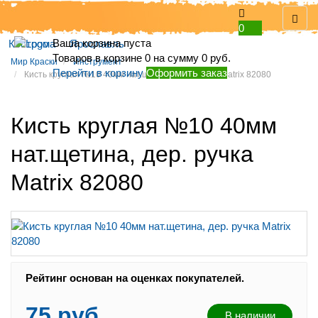
0
Ваша корзина пуста
Кострома
Ярославль
Товаров в корзине
0
на сумму
0 руб.
Мир Краски
Инструмент
Перейти в корзину
Оформить заказ
Кисть круглая №10 40мм нат.щетина, дер. ручка Matrix 82080
Кисть круглая №10 40мм
нат.щетина, дер. ручка
Matrix 82080
Рейтинг:
Рейтинг основан на оценках покупателей.
75 руб.
В наличии