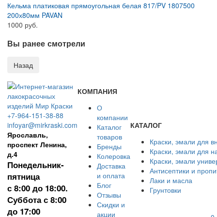
Кельма платиковая прямоугольная белая 817/PV 1807500
200х80мм PAVAN
1000 руб.
Вы ранее смотрели
КОМПАНИЯ
О
+7-964-151-38-88
компании
infoyar@mirkraski.com
КАТАЛОГ
Каталог
Ярославль,
товаров
Краски, эмали для в
проспект Ленина,
Бренды
Краски, эмали для н
д.4
Колеровка
Краски, эмали унив
Понедельник-
Доставка
Антисептики и пропи
пятница
и оплата
Лаки и масла
Блог
с 8:00 до 18:00.
Грунтовки
Отзывы
Суббота с 8:00
Скидки и
до 17:00
акции