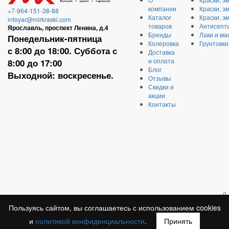
компании
Краски, э
+7-964-151-38-88
Каталог
Краски, э
infoyar@mirkraski.com
товаров
Антисепти
Ярославль, проспект Ленина, д.4
Бренды
Лаки и ма
Понедельник-пятница
Колеровка
Грунтовки
с 8:00 до 18:00. Суббота с
Доставка
и оплата
8:00 до 17:00
Блог
Выходной: воскресенье.
Отзывы
Скидки и
акции
Контакты
0
Пользуясь сайтом, вы соглашаетесь с использованием cookies
и
политикой конфиденциальности
.
Принять