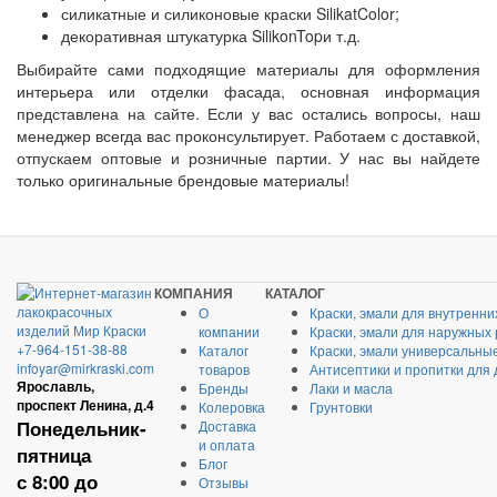
силикатные и силиконовые краски
SilikatColor
;
декоративная штукатурка
Silikon
Top
и т.д.
Выбирайте сами подходящие материалы для оформления
интерьера или отделки
фасада,
основная информация
представлена на сайте. Если у вас остались вопросы, наш
менеджер всегда вас проконсультирует. Работаем с доставкой,
отпускаем оптовые и розничные партии. У нас вы найдете
только оригинальные брендовые материалы!
КОМПАНИЯ
КАТАЛОГ
О
Краски, эмали для внутренни
компании
Краски, эмали для наружных
+7-964-151-38-88
Каталог
Краски, эмали универсальны
infoyar@mirkraski.com
товаров
Антисептики и пропитки для
Ярославль,
Бренды
Лаки и масла
проспект Ленина, д.4
Колеровка
Грунтовки
Понедельник-
Доставка
и оплата
пятница
Блог
с 8:00 до
Отзывы