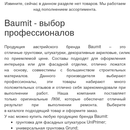
Извините, сейчас в данном разделе нет товаров. Мы работаем
над пополнением ассортимента.
Baumit - выбор
профессионалов
Продукция
австрийского
бренда
Baumit
– это
отличные
грунтовки,
штукатурки,
декоративные
акриловые
,
сили
по приемлемой
цене
.
Составы подходят для оформления
интерьера или для
фасадной
отделки, отлично ложатся
на
основу,
совместимы с большинством
строительных
материалов
.
Данного
производителя
выбирают
профессионалы, эти товары набирают много
положительных
отзывов
и отлично себя зарекомендовали при
выполнении
работ
. Наша
компания
поставляет
только
оригинальные
ЛКМ, которые обеспечат отличный
результат при выполнении ремонта. Выберите
в
каталоге
подходящий товар и оформите заказ.
У нас можно купить любую продукцию
бренда
Baumit
:
г
рунтовка для фасадных штукатурок
UniPrimer
;
универсальная грунтовка
Grund
;