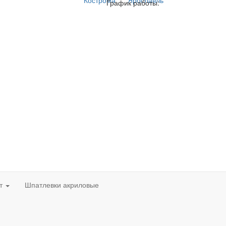
Кострома
Ярославль
График работы:
нт
Шпатлевки акриловые