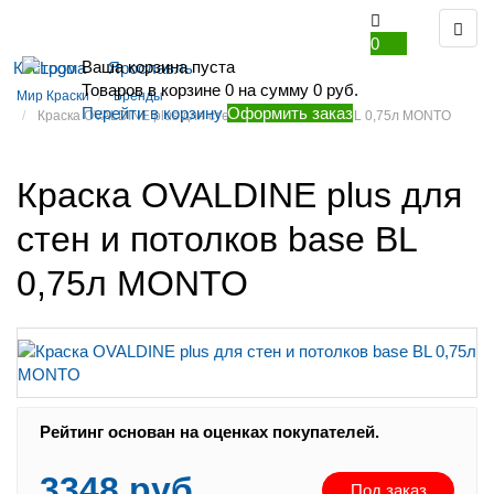
0
Ваша корзина пуста
Кострома
Ярославль
Товаров в корзине
0
на сумму
0 руб.
Мир Краски
Бренды
Перейти в корзину
Оформить заказ
Краска OVALDINE plus для стен и потолков base BL 0,75л MONTO
Краска OVALDINE plus для
стен и потолков base BL
0,75л MONTO
Рейтинг:
Рейтинг основан на оценках покупателей.
3348 руб.
Под заказ